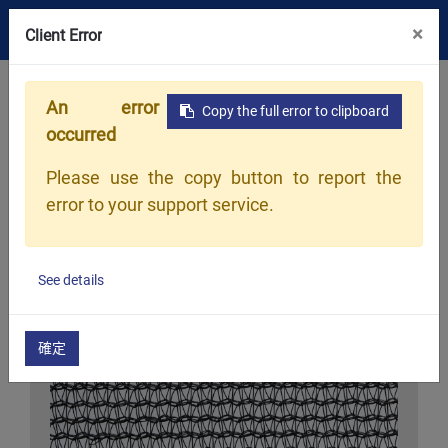
×
Client Error
首頁
產品目錄
針織遮光網(百吉網)
An error
Copy the full error to clipboard
occurred
Please use the copy button to report the
error to your support service.
See details
確定