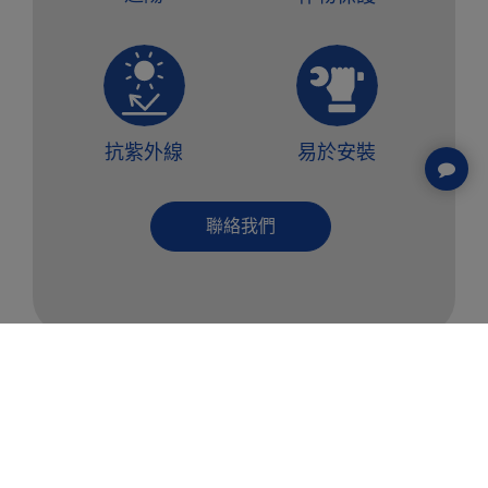
抗紫外線
易於安裝
聯絡我們
COOKIES 資訊
本網站使用Cookies及蒐集相關網站內使用者行為來提
產品描述
供最佳服務並改善使用體驗。詳細內容請參閱隱私權政
策。您可以隨時變更您是否同意本網站使用Cookies。